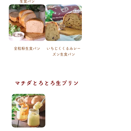
生食パン
全粒粉生食パン
いちじくくるみレー
ズン生食パン
マチダとろとろ生​プリン