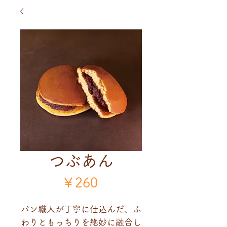
つぶあん
価
￥260
格
パン職人が丁寧に仕込んだ、ふ
わりともっちりを絶妙に融合し